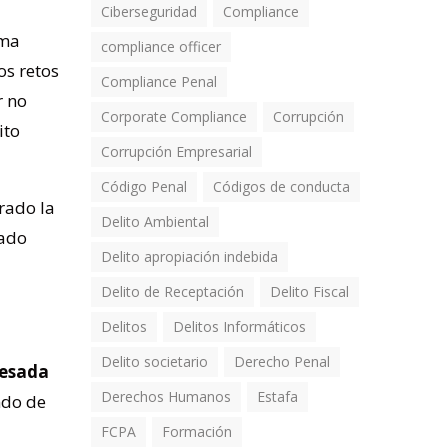
Ciberseguridad
Compliance
ema
compliance officer
os retos
Compliance Penal
r no
Corporate Compliance
Corrupción
ito
Corrupción Empresarial
Código Penal
Códigos de conducta
rado la
Delito Ambiental
cado
Delito apropiación indebida
Delito de Receptación
Delito Fiscal
Delitos
Delitos Informáticos
Delito societario
Derecho Penal
resada
Derechos Humanos
Estafa
ndo de
FCPA
Formación