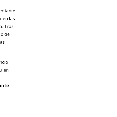
mediante
 en las
a. Tras
io de
nas
ncio
quien
ante
.