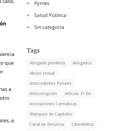
u caso,
Pymes
Salud Pública
ión
.
Sin categoría
Tags
evancia
go que
Abogado penalista
Abogados
or
Abuso sexual
Antecedentes Penales
nas a
Anticorrupción
Artículo 31 bis
otro
Asociaciones Cannabicas
Blanqueo de Capitales
les, a
Canal de denuncia
Ciberdelitos