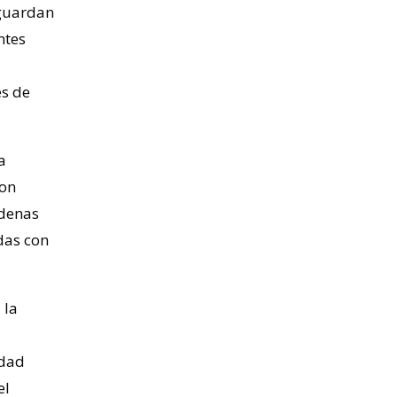
 guardan
ntes
es de
a
con
ndenas
das con
 la
idad
el